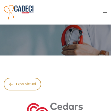
Stand – CedarsSinai
Expo Virtual