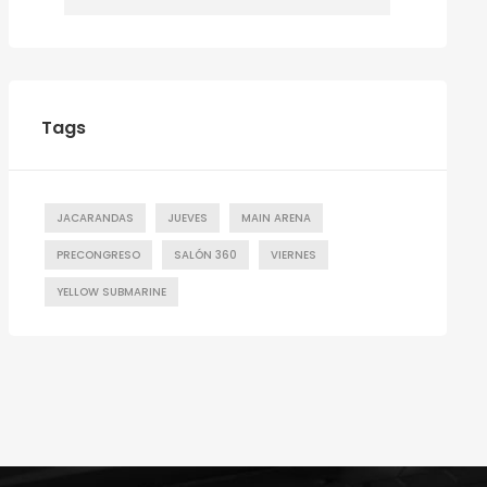
Tags
JACARANDAS
JUEVES
MAIN ARENA
PRECONGRESO
SALÓN 360
VIERNES
YELLOW SUBMARINE